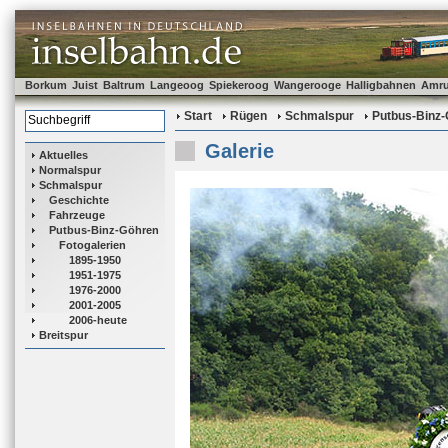
Borkum
Juist
Baltrum
Langeoog
Spiekeroog
Wangerooge
Halligbahnen
Amr
Start
Rügen
Schmalspur
Putbus-Binz
Galerie
Aktuelles
Normalspur
Schmalspur
Geschichte
Fahrzeuge
Putbus-Binz-Göhren
Fotogalerien
1895-1950
1951-1975
1976-2000
2001-2005
2006-heute
Breitspur