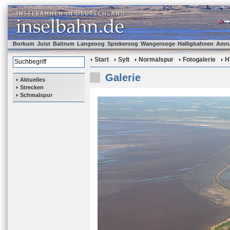
Borkum
Juist
Baltrum
Langeoog
Spiekeroog
Wangerooge
Halligbahnen
Amr
Start
Sylt
Normalspur
Fotogalerie
H
Galerie
Aktuelles
Strecken
Schmalspur