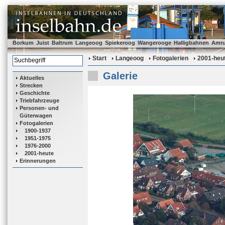
Borkum
Juist
Baltrum
Langeoog
Spiekeroog
Wangerooge
Halligbahnen
Amr
Start
Langeoog
Fotogalerien
2001-heu
Galerie
Aktuelles
Strecken
Geschichte
Triebfahrzeuge
Personen- und
Güterwagen
Fotogalerien
1900-1937
1951-1975
1976-2000
2001-heute
Erinnerungen