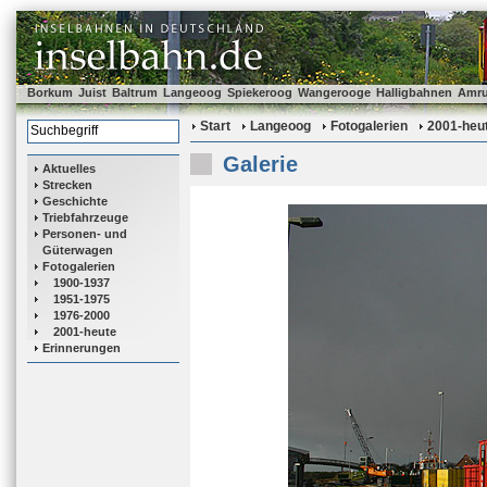
Borkum
Juist
Baltrum
Langeoog
Spiekeroog
Wangerooge
Halligbahnen
Amr
Start
Langeoog
Fotogalerien
2001-heu
Galerie
Aktuelles
Strecken
Geschichte
Triebfahrzeuge
Personen- und
Güterwagen
Fotogalerien
1900-1937
1951-1975
1976-2000
2001-heute
Erinnerungen