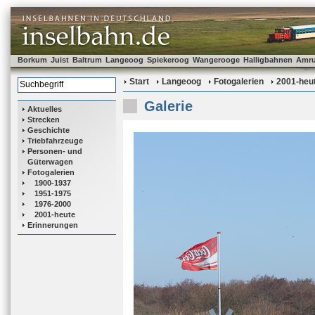
Borkum
Juist
Baltrum
Langeoog
Spiekeroog
Wangerooge
Halligbahnen
Amr
Start
Langeoog
Fotogalerien
2001-heu
Galerie
Aktuelles
Strecken
Geschichte
Triebfahrzeuge
Personen- und
Güterwagen
Fotogalerien
1900-1937
1951-1975
1976-2000
2001-heute
Erinnerungen