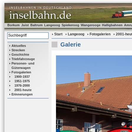
Borkum
Juist
Baltrum
Langeoog
Spiekeroog
Wangerooge
Halligbahnen
Amr
Start
Langeoog
Fotogalerien
2001-heu
Galerie
Aktuelles
Strecken
Geschichte
Triebfahrzeuge
Personen- und
Güterwagen
Fotogalerien
1900-1937
1951-1975
1976-2000
2001-heute
Erinnerungen