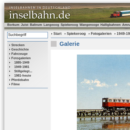
Borkum
Juist
Baltrum
Langeoog
Spiekeroog
Wangerooge
Halligbahnen
Amr
Start
Spiekeroog
Fotogalerien
1949-1
Galerie
Strecken
Geschichte
Fahrzeuge
Fotogalerien
1885-1949
1949-1981
Stillgelegt...
1981-heute
Pferdebahn
Filme