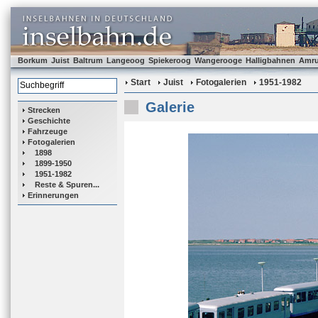
Borkum
Juist
Baltrum
Langeoog
Spiekeroog
Wangerooge
Halligbahnen
Amr
Start
Juist
Fotogalerien
1951-1982
Galerie
Strecken
Geschichte
Fahrzeuge
Fotogalerien
1898
1899-1950
1951-1982
Reste & Spuren...
Erinnerungen