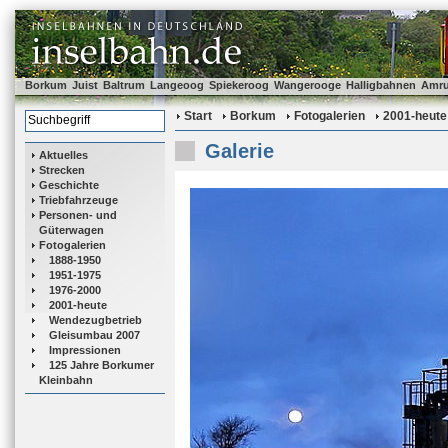
Borkum
Juist
Baltrum
Langeoog
Spiekeroog
Wangerooge
Halligbahnen
Amr
Start
Borkum
Fotogalerien
2001-heute
Galerie
Aktuelles
Strecken
Geschichte
Triebfahrzeuge
Personen- und
Güterwagen
Fotogalerien
1888-1950
1951-1975
1976-2000
2001-heute
Wendezugbetrieb
Gleisumbau 2007
Impressionen
125 Jahre Borkumer
Kleinbahn