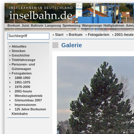
Borkum
Juist
Baltrum
Langeoog
Spiekeroog
Wangerooge
Halligbahnen
Amr
Start
Borkum
Fotogalerien
2001-heute
Galerie
Aktuelles
Strecken
Geschichte
Triebfahrzeuge
Personen- und
Güterwagen
Fotogalerien
1888-1950
1951-1975
1976-2000
2001-heute
Wendezugbetrieb
Gleisumbau 2007
Impressionen
125 Jahre Borkumer
Kleinbahn