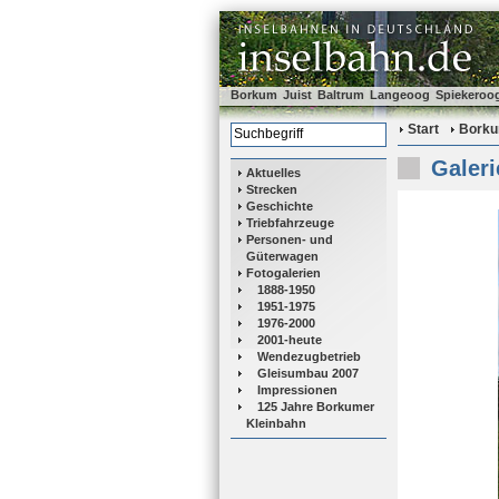
Borkum
Juist
Baltrum
Langeoog
Spiekeroo
Start
Bork
Galeri
Aktuelles
Strecken
Geschichte
Triebfahrzeuge
Personen- und
Güterwagen
Fotogalerien
1888-1950
1951-1975
1976-2000
2001-heute
Wendezugbetrieb
Gleisumbau 2007
Impressionen
125 Jahre Borkumer
Kleinbahn