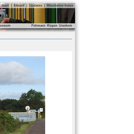
Start
|
Aktuell
|
Updates
|
Mitarbeiter-Index
useum
Fehmarn
Rügen
Usedom