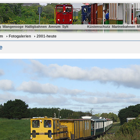
g
Wangerooge
Halligbahnen
Amrum
Sylt
Küstenschutz
Marinebahnen
M
um
Fotogalerien
2001-heute
e