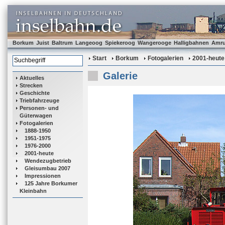
Borkum
Juist
Baltrum
Langeoog
Spiekeroog
Wangerooge
Halligbahnen
Amr
Start
Borkum
Fotogalerien
2001-heute
Galerie
Aktuelles
Strecken
Geschichte
Triebfahrzeuge
Personen- und
Güterwagen
Fotogalerien
1888-1950
1951-1975
1976-2000
2001-heute
Wendezugbetrieb
Gleisumbau 2007
Impressionen
125 Jahre Borkumer
Kleinbahn