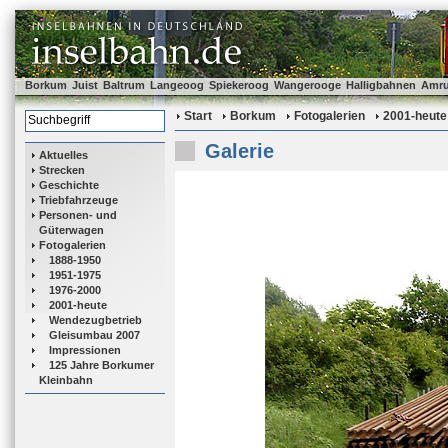
Borkum
Juist
Baltrum
Langeoog
Spiekeroog
Wangerooge
Halligbahnen
Amr
Start
Borkum
Fotogalerien
2001-heute
Galerie
Aktuelles
Strecken
Geschichte
Triebfahrzeuge
Personen- und
Güterwagen
Fotogalerien
1888-1950
1951-1975
1976-2000
2001-heute
Wendezugbetrieb
Gleisumbau 2007
Impressionen
125 Jahre Borkumer
Kleinbahn