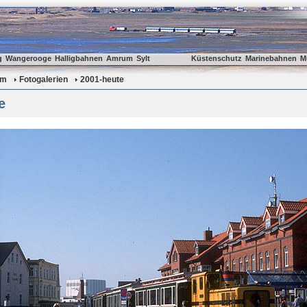
g
Wangerooge
Halligbahnen
Amrum
Sylt
Küstenschutz
Marinebahnen
M
um
Fotogalerien
2001-heute
e