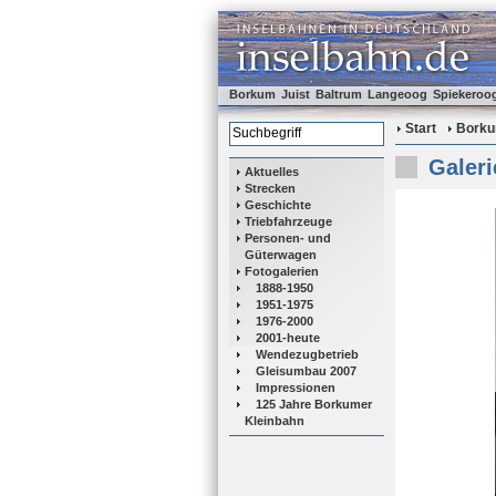
Borkum
Juist
Baltrum
Langeoog
Spiekeroo
Start
Bork
Galeri
Aktuelles
Strecken
Geschichte
Triebfahrzeuge
Personen- und
Güterwagen
Fotogalerien
1888-1950
1951-1975
1976-2000
2001-heute
Wendezugbetrieb
Gleisumbau 2007
Impressionen
125 Jahre Borkumer
Kleinbahn