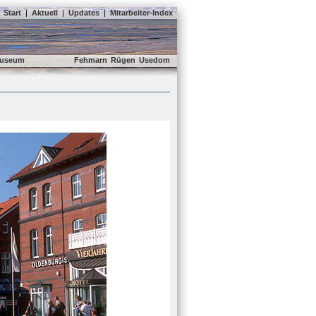
Start
|
Aktuell
|
Updates
|
Mitarbeiter-Index
useum
Fehmarn
Rügen
Usedom