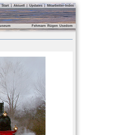
Start
|
Aktuell
|
Updates
|
Mitarbeiter-Index
useum
Fehmarn
Rügen
Usedom