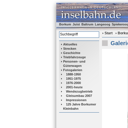
Borkum
Juist
Baltrum
Langeoog
Spiekeroo
Start
Bork
Galeri
Aktuelles
Strecken
Geschichte
Triebfahrzeuge
Personen- und
Güterwagen
Fotogalerien
1888-1950
1951-1975
1976-2000
2001-heute
Wendezugbetrieb
Gleisumbau 2007
Impressionen
125 Jahre Borkumer
Kleinbahn