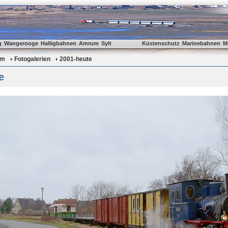
g
Wangerooge
Halligbahnen
Amrum
Sylt
Küstenschutz
Marinebahnen
M
um
Fotogalerien
2001-heute
e