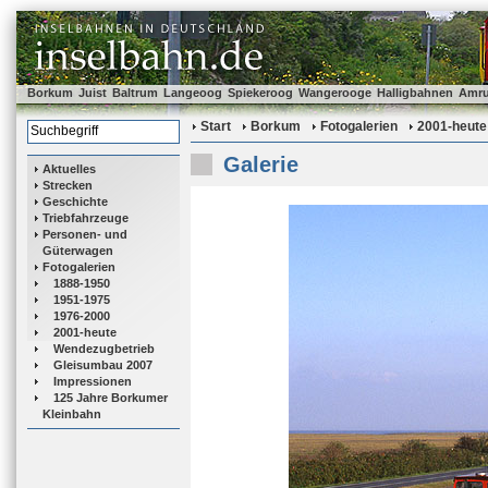
Borkum
Juist
Baltrum
Langeoog
Spiekeroog
Wangerooge
Halligbahnen
Amr
Start
Borkum
Fotogalerien
2001-heute
Galerie
Aktuelles
Strecken
Geschichte
Triebfahrzeuge
Personen- und
Güterwagen
Fotogalerien
1888-1950
1951-1975
1976-2000
2001-heute
Wendezugbetrieb
Gleisumbau 2007
Impressionen
125 Jahre Borkumer
Kleinbahn