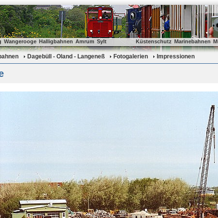
g
Wangerooge
Halligbahnen
Amrum
Sylt
Küstenschutz
Marinebahnen
M
gbahnen
Dagebüll - Oland - Langeneß
Fotogalerien
Impressionen
e