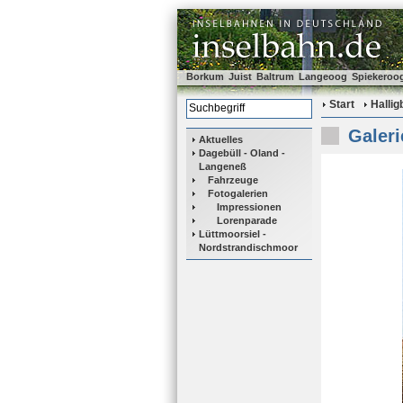
Borkum
Juist
Baltrum
Langeoog
Spiekeroo
Start
Halli
Galeri
Aktuelles
Dagebüll - Oland -
Langeneß
Fahrzeuge
Fotogalerien
Impressionen
Lorenparade
Lüttmoorsiel -
Nordstrandischmoor