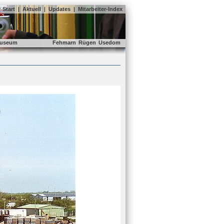
Start
|
Aktuell
|
Updates
|
Mitarbeiter-Index
useum
Fehmarn
Rügen
Usedom