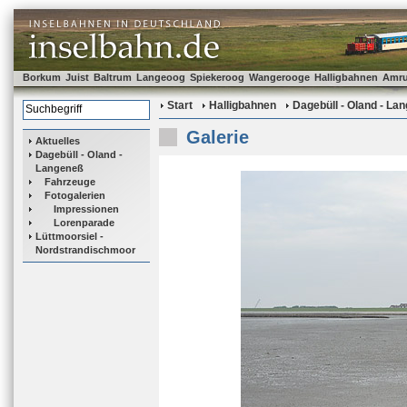
Borkum
Juist
Baltrum
Langeoog
Spiekeroog
Wangerooge
Halligbahnen
Amr
Start
Halligbahnen
Dagebüll - Oland - La
Galerie
Aktuelles
Dagebüll - Oland -
Langeneß
Fahrzeuge
Fotogalerien
Impressionen
Lorenparade
Lüttmoorsiel -
Nordstrandischmoor