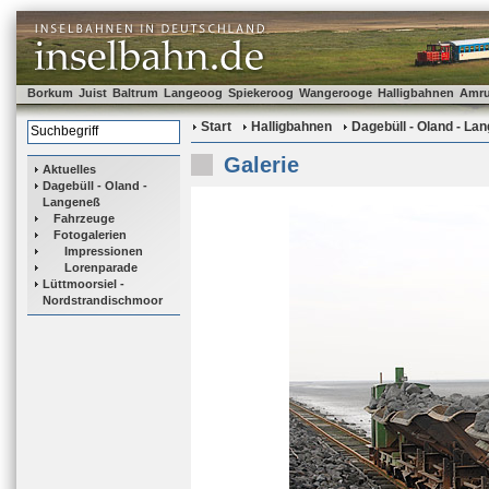
Borkum
Juist
Baltrum
Langeoog
Spiekeroog
Wangerooge
Halligbahnen
Amr
Start
Halligbahnen
Dagebüll - Oland - La
Galerie
Aktuelles
Dagebüll - Oland -
Langeneß
Fahrzeuge
Fotogalerien
Impressionen
Lorenparade
Lüttmoorsiel -
Nordstrandischmoor