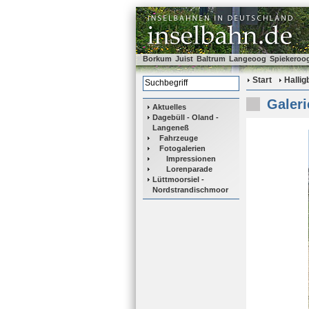
Borkum
Juist
Baltrum
Langeoog
Spiekeroo
Start
Halli
Galeri
Aktuelles
Dagebüll - Oland -
Langeneß
Fahrzeuge
Fotogalerien
Impressionen
Lorenparade
Lüttmoorsiel -
Nordstrandischmoor