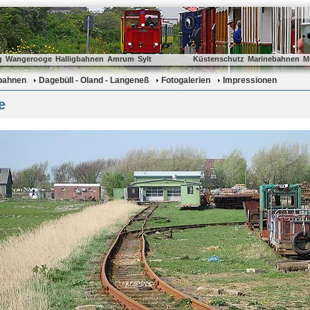
g
Wangerooge
Halligbahnen
Amrum
Sylt
Küstenschutz
Marinebahnen
M
gbahnen
Dagebüll - Oland - Langeneß
Fotogalerien
Impressionen
e