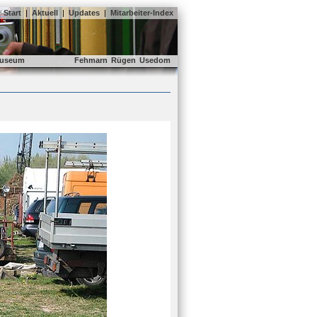
Start
|
Aktuell
|
Updates
|
Mitarbeiter-Index
useum
Fehmarn
Rügen
Usedom