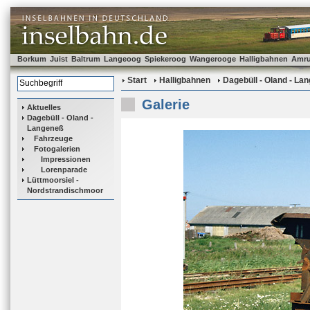
Borkum
Juist
Baltrum
Langeoog
Spiekeroog
Wangerooge
Halligbahnen
Amr
Start
Halligbahnen
Dagebüll - Oland - La
Galerie
Aktuelles
Dagebüll - Oland -
Langeneß
Fahrzeuge
Fotogalerien
Impressionen
Lorenparade
Lüttmoorsiel -
Nordstrandischmoor