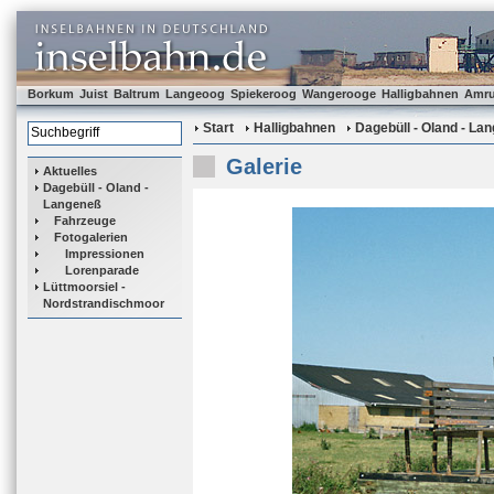
Borkum
Juist
Baltrum
Langeoog
Spiekeroog
Wangerooge
Halligbahnen
Amr
Start
Halligbahnen
Dagebüll - Oland - La
Galerie
Aktuelles
Dagebüll - Oland -
Langeneß
Fahrzeuge
Fotogalerien
Impressionen
Lorenparade
Lüttmoorsiel -
Nordstrandischmoor