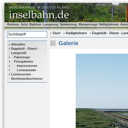
Borkum
Juist
Baltrum
Langeoog
Spiekeroog
Wangerooge
Halligbahnen
Amr
Start
Halligbahnen
Dagebüll - Oland - La
Galerie
Aktuelles
Dagebüll - Oland -
Langeneß
Fahrzeuge
Fotogalerien
Impressionen
Lorenparade
Lüttmoorsiel -
Nordstrandischmoor