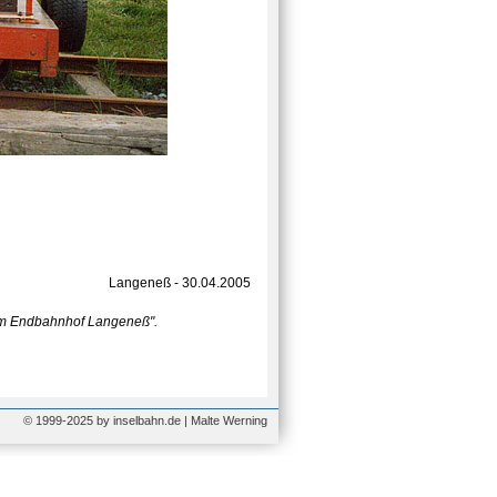
Langeneß - 30.04.2005
e im Endbahnhof Langeneß".
© 1999-2025 by inselbahn.de | Malte Werning