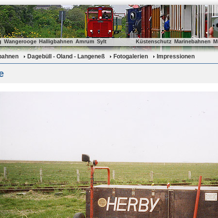
g
Wangerooge
Halligbahnen
Amrum
Sylt
Küstenschutz
Marinebahnen
M
gbahnen
Dagebüll - Oland - Langeneß
Fotogalerien
Impressionen
e