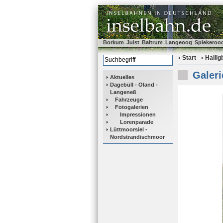
Borkum
Juist
Baltrum
Langeoog
Spiekeroo
Start
Halli
Galeri
Aktuelles
Dagebüll - Oland -
Langeneß
Fahrzeuge
Fotogalerien
Impressionen
Lorenparade
Lüttmoorsiel -
Nordstrandischmoor