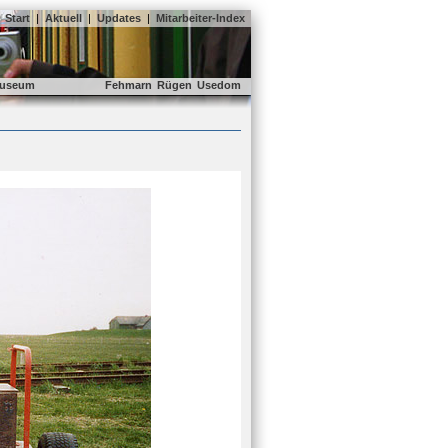
Start
|
Aktuell
|
Updates
|
Mitarbeiter-Index
useum
Fehmarn
Rügen
Usedom