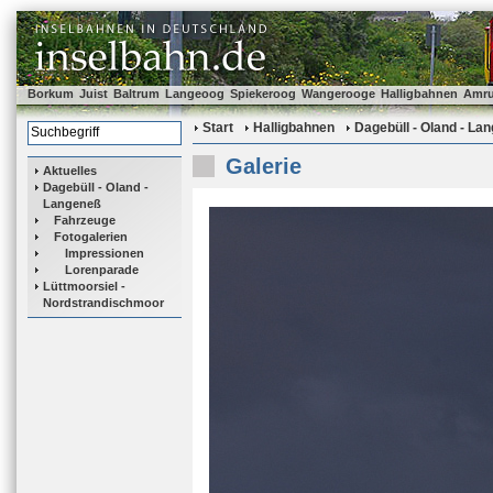
Borkum
Juist
Baltrum
Langeoog
Spiekeroog
Wangerooge
Halligbahnen
Amr
Start
Halligbahnen
Dagebüll - Oland - La
Galerie
Aktuelles
Dagebüll - Oland -
Langeneß
Fahrzeuge
Fotogalerien
Impressionen
Lorenparade
Lüttmoorsiel -
Nordstrandischmoor