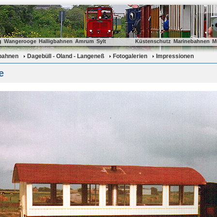
g
Wangerooge
Halligbahnen
Amrum
Sylt
Küstenschutz
Marinebahnen
M
gbahnen
Dagebüll - Oland - Langeneß
Fotogalerien
Impressionen
e