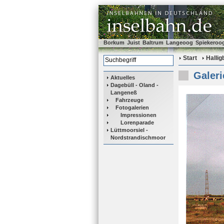
Borkum
Juist
Baltrum
Langeoog
Spiekeroo
Start
Halli
Galeri
Aktuelles
Dagebüll - Oland -
Langeneß
Fahrzeuge
Fotogalerien
Impressionen
Lorenparade
Lüttmoorsiel -
Nordstrandischmoor