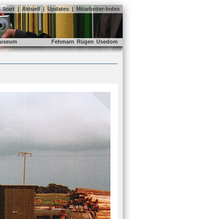
Start
|
Aktuell
|
Updates
|
Mitarbeiter-Index
useum
Fehmarn
Rügen
Usedom