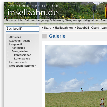
Borkum
Juist
Baltrum
Langeoog
Spiekeroog
Wangerooge
Halligbahnen
Amr
Start
Halligbahnen
Dagebüll - Oland - La
Galerie
Aktuelles
Dagebüll - Oland -
Langeneß
Fahrzeuge
Fotogalerien
Impressionen
Lorenparade
Lüttmoorsiel -
Nordstrandischmoor