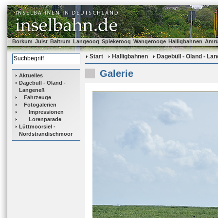
Borkum
Juist
Baltrum
Langeoog
Spiekeroog
Wangerooge
Halligbahnen
Amr
Start
Halligbahnen
Dagebüll - Oland - La
Galerie
Aktuelles
Dagebüll - Oland -
Langeneß
Fahrzeuge
Fotogalerien
Impressionen
Lorenparade
Lüttmoorsiel -
Nordstrandischmoor