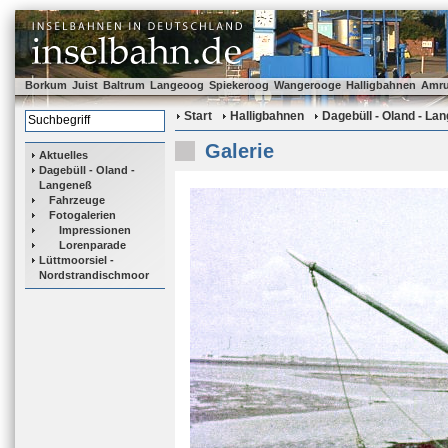
Borkum
Juist
Baltrum
Langeoog
Spiekeroog
Wangerooge
Halligbahnen
Amr
Start
Halligbahnen
Dagebüll - Oland - La
Galerie
Aktuelles
Dagebüll - Oland -
Langeneß
Fahrzeuge
Fotogalerien
Impressionen
Lorenparade
Lüttmoorsiel -
Nordstrandischmoor