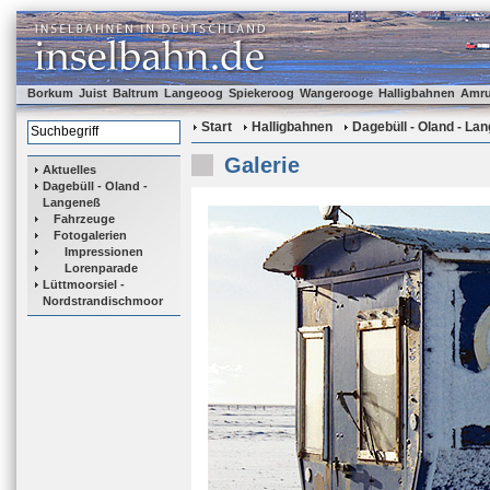
Borkum
Juist
Baltrum
Langeoog
Spiekeroog
Wangerooge
Halligbahnen
Amr
Start
Halligbahnen
Dagebüll - Oland - La
Galerie
Aktuelles
Dagebüll - Oland -
Langeneß
Fahrzeuge
Fotogalerien
Impressionen
Lorenparade
Lüttmoorsiel -
Nordstrandischmoor