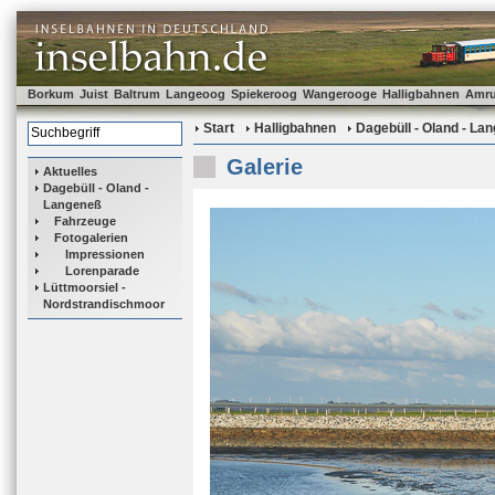
Borkum
Juist
Baltrum
Langeoog
Spiekeroog
Wangerooge
Halligbahnen
Amr
Start
Halligbahnen
Dagebüll - Oland - La
Galerie
Aktuelles
Dagebüll - Oland -
Langeneß
Fahrzeuge
Fotogalerien
Impressionen
Lorenparade
Lüttmoorsiel -
Nordstrandischmoor