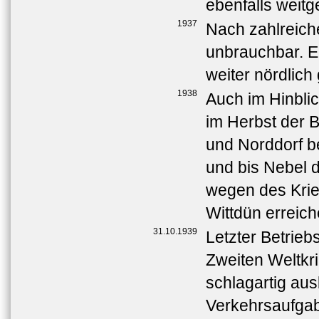
ebenfalls weitg
1937
Nach zahlreich
unbrauchbar. E
weiter nördlich
1938
Auch im Hinblic
im Herbst der B
und Norddorf b
und bis Nebel 
wegen des Krie
Wittdün erreich
31.10.1939
Letzter Betrie
Zweiten Weltkr
schlagartig aus
Verkehrsaufga