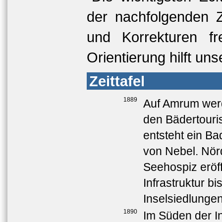
der nachfolgenden Z
und Korrekturen f
Orientierung hilft un
Zeittafel
1889
Auf Amrum werd
den Bädertouri
entsteht ein Ba
von Nebel. Nör
Seehospiz eröff
Infrastruktur b
Inselsiedlungen
1890
Im Süden der In