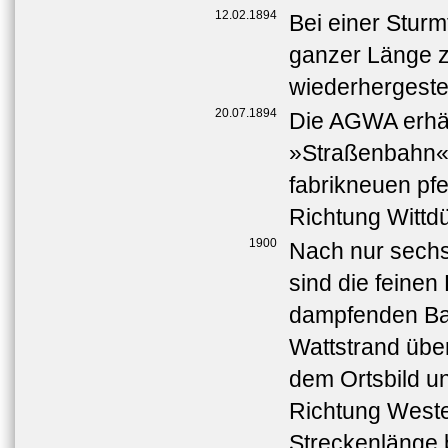
12.02.1894
Bei einer Sturm
ganzer Länge z
wiederhergestel
20.07.1894
Die AGWA erhäl
»Straßenbahn«.
fabrikneuen pf
Richtung Wittdü
1900
Nach nur sechs
sind die feinen
dampfenden Ba
Wattstrand übe
dem Ortsbild un
Richtung Weste
Streckenlänge b