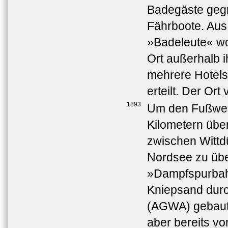
Badegäste gegr
Fährboote. Aus 
»Badeleute« wo
Ort außerhalb 
mehrere Hotels
erteilt. Der Ort
1893
Um den Fußweg
Kilometern übe
zwischen Wittd
Nordsee zu übe
»Dampfspurbahn
Kniepsand durc
(AGWA) gebaut. 
aber bereits vo