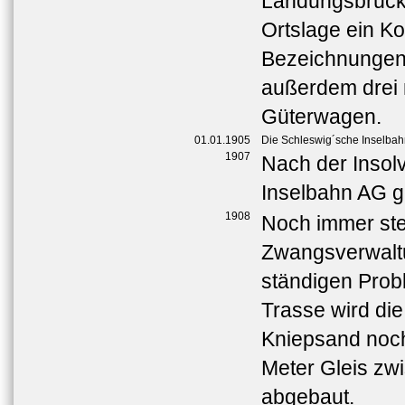
Landungsbrücke
Ortslage ein K
Bezeichnungen 
außerdem drei
Güterwagen.
01.01.1905
Die Schleswig´sche Inselbah
1907
Nach der Insol
Inselbahn AG g
1908
Noch immer ste
Zwangsverwalt
ständigen Prob
Trasse wird di
Kniepsand noch
Meter Gleis zw
abgebaut.