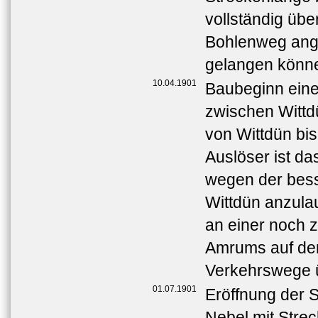
vollständig üb
Bohlenweg ange
gelangen könn
10.04.1901
Baubeginn eine
zwischen Wittd
von Wittdün bi
Auslöser ist d
wegen der bess
Wittdün anzula
an einer noch
Amrums auf der
Verkehrswege üb
01.07.1901
Eröffnung der S
Nebel mit Stre