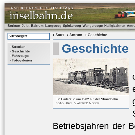
Borkum
Juist
Baltrum
Langeoog
Spiekeroog
Wangerooge
Halligbahnen
Amr
Start
Amrum
Geschichte
Geschichte
Strecken
Geschichte
Fahrzeuge
Fotogalerien
Ein Bäderzug um 1902 auf der Strandbahn.
FOTO: ARCHIV ALFRED MOSER
Betriebsjahren der B