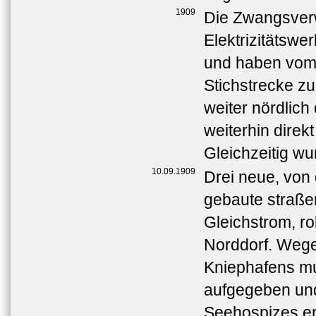
1909
Die Zwangsverw
Elektrizitätsw
und haben vom
Stichstrecke z
weiter nördlich
weiterhin dire
Gleichzeitig wu
10.09.1909
Drei neue, von
gebaute straße
Gleichstrom, ro
Norddorf. Weg
Kniephafens mu
aufgegeben und
Seehospizes er