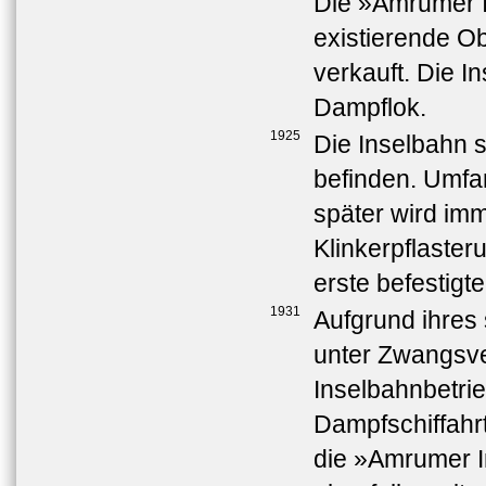
Die »Amrumer I
existierende O
verkauft. Die I
Dampflok.
1925
Die Inselbahn s
befinden. Umfa
später wird imm
Klinkerpflasteru
erste befestigte
1931
Aufgrund ihres
unter Zwangsve
Inselbahnbetri
Dampfschiffahrt
die »Amrumer I