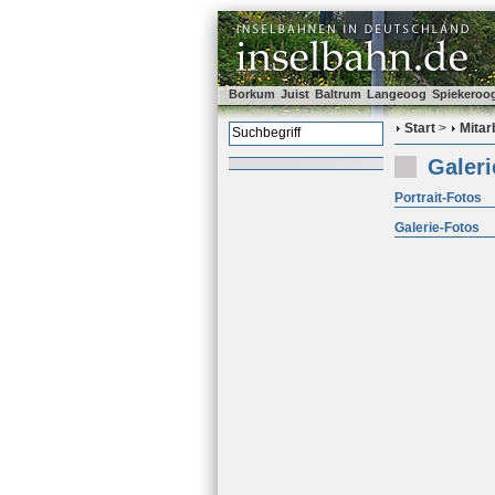
Borkum
Juist
Baltrum
Langeoog
Spiekeroo
Start
>
Mitar
Galeri
Portrait-Fotos
Galerie-Fotos