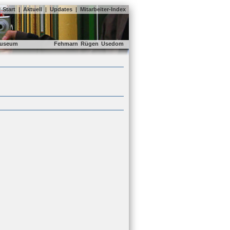
Start
|
Aktuell
|
Updates
|
Mitarbeiter-Index
useum
Fehmarn
Rügen
Usedom