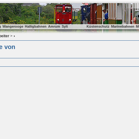
g
Wangerooge
Halligbahnen
Amrum
Sylt
Küstenschutz
Marinebahnen
M
beiter
>
e von