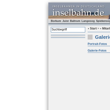
Borkum
Juist
Baltrum
Langeoog
Spiekeroo
Start
>
Mitar
Galeri
Portrait-Fotos
Galerie-Fotos