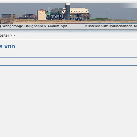
g
Wangerooge
Halligbahnen
Amrum
Sylt
Küstenschutz
Marinebahnen
M
beiter
>
e von