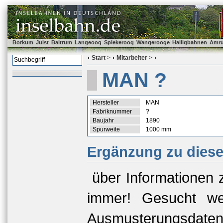
Borkum
Juist
Baltrum
Langeoog
Spiekeroog
Wangerooge
Halligbahnen
Amr
Start
>
Mitarbeiter
>
MAN ?
Hersteller
MAN
Fabriknummer
?
Baujahr
1890
Spurweite
1000 mm
Ergänzung zu dies
über Informationen 
immer! Gesucht we
Ausmusterungsda