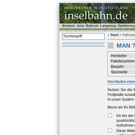
Borkum
Juist
Baltrum
Langeoog
Spiekeroo
Start
> Fahrzeu
MAN 
Hersteller
Fabriknummer
Baujahr
Spurweite
Hochladen eines
Nutzen Sie die M
Festplatte ausw
in unser System 
Bevor wir Ihr Bi
Ich bin de
ausdrücklic
Aufnahme e
Diese Webse