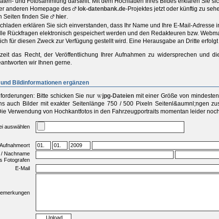
aten- und Fotosammlung darstellt. Mit dem Hochladen Ihres Bildes erklären Sie s
iner anderen Homepage des
lok-datenbank.de
-Projektes jetzt oder künftig zu se
n Seiten finden Sie
hier
.
chladen erklären Sie sich einverstanden, dass Ihr Name und Ihre E-Mail-Adresse 
elle Rückfragen elektronisch gespeichert werden und den Redakteuren bzw. Webma
ich für diesen Zweck zur Verfügung gestellt wird. Eine Herausgabe an Dritte erfolgt 
zeit das Recht, der Veröffentlichung Ihrer Aufnahmen zu widersprechen und di
antworten wir Ihnen gerne.
und Bildinformationen ergänzen
forderungen:
Bitte schicken Sie
nur
jpg-Dateien
mit einer
Größe von mindestens
s auch Bilder mit exakter Seitenlänge 750 / 500 Pixeln Seitenl&aumnl;ngen zu
Die Verwendung von Hochkantfotos in den Fahrzeugportraits momentan leider noch 
ei auswählen
 Aufnahmeort
 / Nachname
s Fotografen
E-Mail
emerkungen