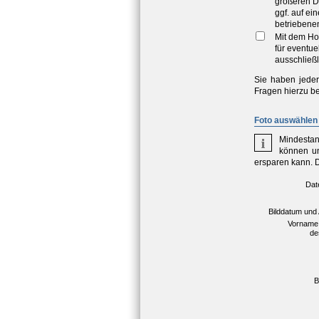
größeren D
ggf. auf e
betriebene
Mit dem Ho
für eventu
ausschließl
Sie haben jeder
Fragen hierzu be
Foto auswählen 
Mindestan
können un
ersparen kann. 
Dat
Bilddatum und
Vorname
de
B