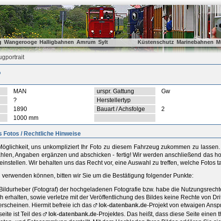
g
Wangerooge
Halligbahnen
Amrum
Sylt
Küstenschutz
Marinebahnen
M
gportrait
?
MAN
urspr. Gattung
Gw
?
Herstellertyp
1890
Bauart / Achsfolge
2
1000 mm
 Fotos / Rechtliche Hinweise
öglichkeit, uns unkompliziert Ihr Foto zu diesem Fahrzeug zukommen zu lassen. D
ählen, Angaben ergänzen und abschicken - fertig! Wir werden anschließend das ho
einstellen. Wir behalten uns das Recht vor, eine Auswahl zu treffen, welche Fotos 
ld verwenden können, bitten wir Sie um die Bestätigung folgender Punkte:
r Bildurheber (Fotograf) der hochgeladenen Fotografie bzw. habe die Nutzungsrec
h erhalten, sowie verletze mit der Veröffentlichung des Bildes keine Rechte von D
rscheinen. Hiermit befreie ich das
lok-datenbank.de
-Projekt von etwaigen Ansp
ite ist Teil des
lok-datenbank.de
-Projektes. Das heißt, dass diese Seite einen t