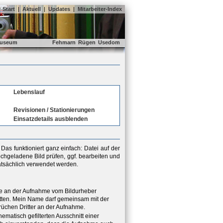
Start
|
Aktuell
|
Updates
|
Mitarbeiter-Index
useum
Fehmarn
Rügen
Usedom
Lebenslauf
Revisionen / Stationierungen
Einsatzdetails ausblenden
as funktioniert ganz einfach: Datei auf der
chgeladene Bild prüfen, ggf. bearbeiten und
tatsächlich verwendet werden.
hte an der Aufnahme vom Bildurheber
ritten. Mein Name darf gemeinsam mit der
rüchen Dritter an der Aufnahme.
hematisch gefilterten Ausschnitt einer