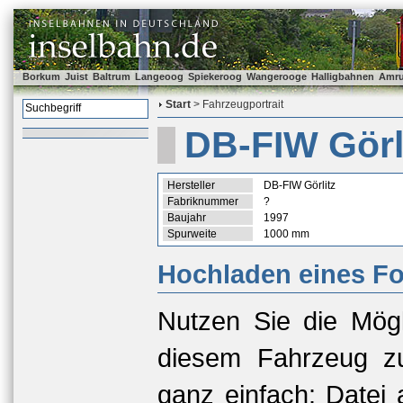
Borkum
Juist
Baltrum
Langeoog
Spiekeroog
Wangerooge
Halligbahnen
Amr
Start
> Fahrzeugportrait
DB-FIW Görl
Hersteller
DB-FIW Görlitz
Fabriknummer
?
Baujahr
1997
Spurweite
1000 mm
Hochladen eines Fo
Nutzen Sie die Mögl
diesem Fahrzeug zu
ganz einfach: Datei