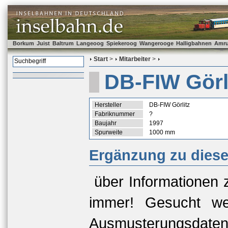
Borkum
Juist
Baltrum
Langeoog
Spiekeroog
Wangerooge
Halligbahnen
Amr
Start
>
Mitarbeiter
>
DB-FIW Görl
Hersteller
DB-FIW Görlitz
Fabriknummer
?
Baujahr
1997
Spurweite
1000 mm
Ergänzung zu dies
über Informationen 
immer! Gesucht we
Ausmusterungsda