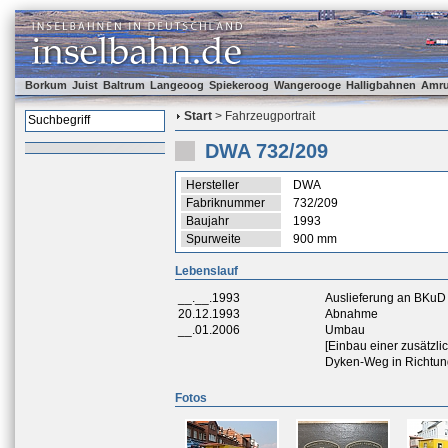
Borkum
Juist
Baltrum
Langeoog
Spiekeroog
Wangerooge
Halligbahnen
Amr
Start
> Fahrzeugportrait
DWA 732/209
Hersteller
DWA
Fabriknummer
732/209
Baujahr
1993
Spurweite
900 mm
Lebenslauf
__.__.1993
Auslieferung an BKuD
20.12.1993
Abnahme
__.01.2006
Umbau
[Einbau einer zusätzli
Dyken-Weg in Richtun
Fotos