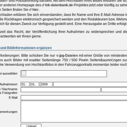
aten- und Fotosammlung darstellt. Mit dem Hochladen Ihres Bildes erklären Sie s
iner anderen Homepage des
lok-datenbank.de
-Projektes jetzt oder künftig zu se
n Seiten finden Sie
hier
.
chladen erklären Sie sich einverstanden, dass Ihr Name und Ihre E-Mail-Adresse 
elle Rückfragen elektronisch gespeichert werden und den Redakteuren bzw. Webma
ich für diesen Zweck zur Verfügung gestellt wird. Eine Herausgabe an Dritte erfolgt 
zeit das Recht, der Veröffentlichung Ihrer Aufnahmen zu widersprechen und di
antworten wir Ihnen gerne.
und Bildinformationen ergänzen
forderungen:
Bitte schicken Sie
nur
jpg-Dateien
mit einer
Größe von mindestens
s auch Bilder mit exakter Seitenlänge 750 / 500 Pixeln Seitenl&aumnl;ngen zu
Die Verwendung von Hochkantfotos in den Fahrzeugportraits momentan leider noch 
ei auswählen
 Aufnahmeort
 / Nachname
s Fotografen
E-Mail
emerkungen