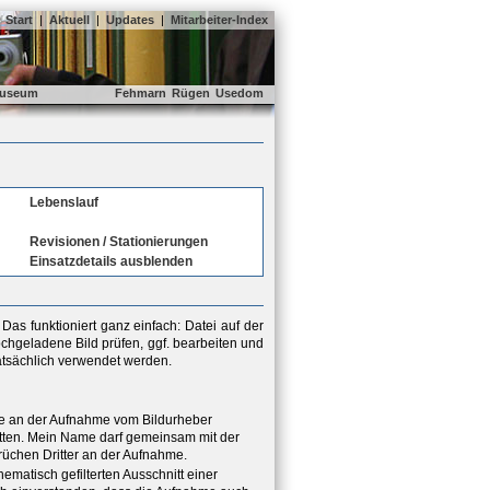
Start
|
Aktuell
|
Updates
|
Mitarbeiter-Index
useum
Fehmarn
Rügen
Usedom
Lebenslauf
Revisionen / Stationierungen
Einsatzdetails ausblenden
as funktioniert ganz einfach: Datei auf der
chgeladene Bild prüfen, ggf. bearbeiten und
tatsächlich verwendet werden.
hte an der Aufnahme vom Bildurheber
ritten. Mein Name darf gemeinsam mit der
rüchen Dritter an der Aufnahme.
hematisch gefilterten Ausschnitt einer