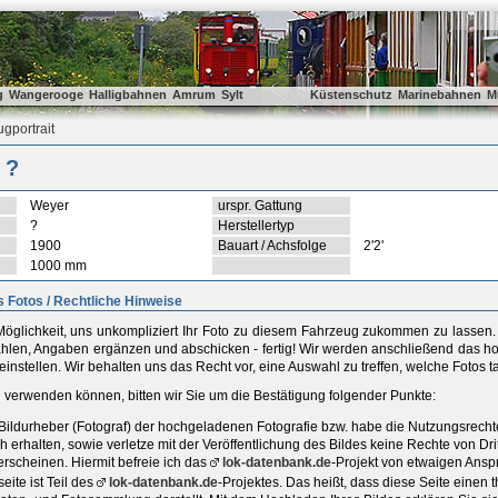
g
Wangerooge
Halligbahnen
Amrum
Sylt
Küstenschutz
Marinebahnen
M
gportrait
 ?
Weyer
urspr. Gattung
?
Herstellertyp
1900
Bauart / Achsfolge
2'2'
1000 mm
 Fotos / Rechtliche Hinweise
öglichkeit, uns unkompliziert Ihr Foto zu diesem Fahrzeug zukommen zu lassen. D
ählen, Angaben ergänzen und abschicken - fertig! Wir werden anschließend das ho
einstellen. Wir behalten uns das Recht vor, eine Auswahl zu treffen, welche Fotos 
ld verwenden können, bitten wir Sie um die Bestätigung folgender Punkte:
r Bildurheber (Fotograf) der hochgeladenen Fotografie bzw. habe die Nutzungsrec
h erhalten, sowie verletze mit der Veröffentlichung des Bildes keine Rechte von D
rscheinen. Hiermit befreie ich das
lok-datenbank.de
-Projekt von etwaigen Ansp
ite ist Teil des
lok-datenbank.de
-Projektes. Das heißt, dass diese Seite einen t