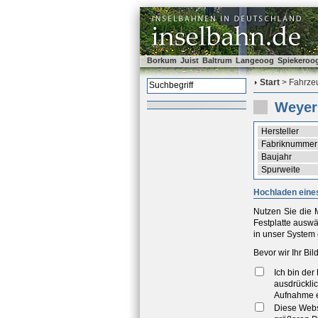
Borkum
Juist
Baltrum
Langeoog
Spiekeroo
Start
> Fahrzeu
Weyer
Hersteller
Fabriknummer
Baujahr
Spurweite
Hochladen eines
Nutzen Sie die M
Festplatte ausw
in unser System 
Bevor wir Ihr Bi
Ich bin de
ausdrücklic
Aufnahme e
Diese Webse