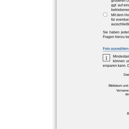
größeren D
ggf. auf e
betriebene
Mit dem Ho
für eventu
ausschließl
Sie haben jeder
Fragen hierzu be
Foto auswählen 
Mindestan
können un
ersparen kann. 
Dat
Bilddatum und
Vorname
de
B