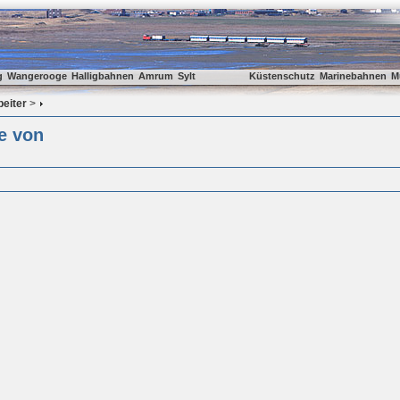
g
Wangerooge
Halligbahnen
Amrum
Sylt
Küstenschutz
Marinebahnen
M
beiter
>
e von