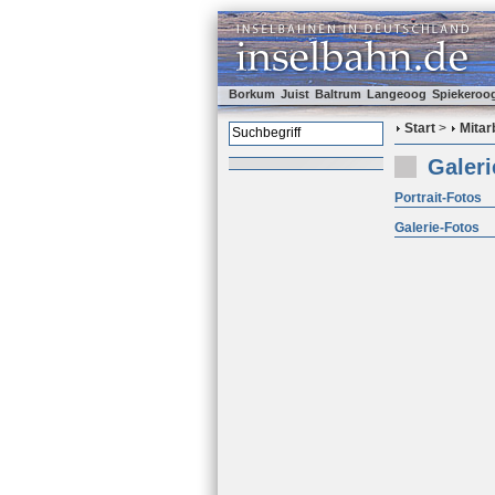
Borkum
Juist
Baltrum
Langeoog
Spiekeroo
Start
>
Mitar
Galeri
Portrait-Fotos
Galerie-Fotos