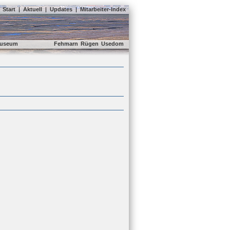
Start
|
Aktuell
|
Updates
|
Mitarbeiter-Index
useum
Fehmarn
Rügen
Usedom