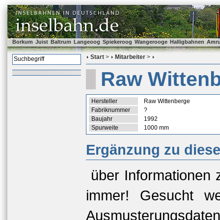
Borkum
Juist
Baltrum
Langeoog
Spiekeroog
Wangerooge
Halligbahnen
Amr
Start
>
Mitarbeiter
>
Raw Wittenb
Hersteller
Raw Wittenberge
Fabriknummer
?
Baujahr
1992
Spurweite
1000 mm
Ergänzung zu dies
über Informationen 
immer! Gesucht we
Ausmusterungsda