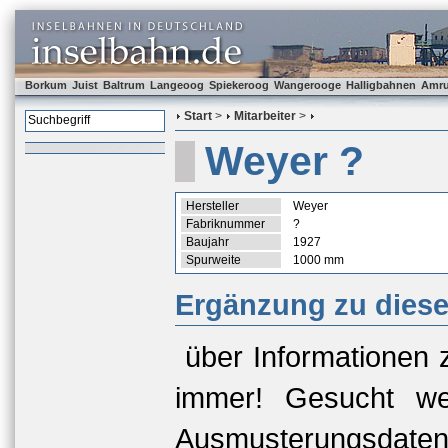
Borkum
Juist
Baltrum
Langeoog
Spiekeroog
Wangerooge
Halligbahnen
Amr
Start
>
Mitarbeiter
>
Weyer ?
Hersteller
Weyer
Fabriknummer
?
Baujahr
1927
Spurweite
1000 mm
Ergänzung zu dies
über Informationen 
immer! Gesucht we
Ausmusterungsda