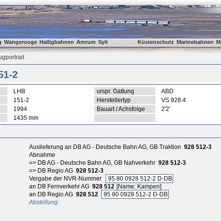
g
Wangerooge
Halligbahnen
Amrum
Sylt
Küstenschutz
Marinebahnen
M
gportrait
51-2
LHB
urspr. Gattung
ABD
151-2
Herstellertyp
VS 928.4
1994
Bauart / Achsfolge
2'2'
1435 mm
Auslieferung an DB AG - Deutsche Bahn AG, GB Traktion
928 512-3
Abnahme
=> DB AG - Deutsche Bahn AG, GB Nahverkehr
928 512-3
=> DB Regio AG
928 512-3
Vergabe der NVR-Nummer
95 80 0928 512-2 D-DB
an DB Fernverkehr AG
928 512
[Name: Kampen]
an DB Regio AG
928 512
95 80 0928 512-2 D-DB
Abstellung