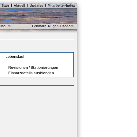
Start
|
Aktuell
|
Updates
|
Mitarbeiter-Index
useum
Fehmarn
Rügen
Usedom
Lebenslauf
Revisionen / Stationierungen
Einsatzdetails ausblenden