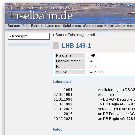
Borkum
Juist
Baltrum
Langeoog
Spiekeroog
Wangerooge
Halligbahnen
Amr
Start
> Fahrzeugportrait
LHB 146-1
Hersteller
LHB
Fabriknummer
146-1
Baujahr
1994
Spurweite
1435 mm
Lebenslauf
__.__.1994
Auslieferung an DB AG
07.04.1994
Abnahme
01.01.1998
=> DB AG - Deutsche
01.07.1999
=> DB Regio AG
628 
01.01.2007
Vergabe der NVR-Nu
__.__.2015
an DB Fernverkehr AG
10.12.2024
an DB Regio AG
628 
Fotos