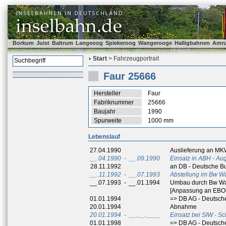
Borkum
Juist
Baltrum
Langeoog
Spiekeroog
Wangerooge
Halligbahnen
Amr
Start
> Fahrzeugportrait
Faur 25666
Hersteller
Faur
Fabriknummer
25666
Baujahr
1990
Spurweite
1000 mm
Lebenslauf
27.04.1990
Auslieferung an MKW
__.04.1990
-
__.09.1990
Einsatz in ABH - Au
28.11.1992
an DB - Deutsche 
__.11.1992
-
__.07.1993
Abstellung im Bw 
__.07.1993
-
__.01.1994
Umbau durch Bw W
[Anpassung an EBO-
01.01.1994
=> DB AG - Deutsch
20.01.1994
Abnahme
20.01.1994
-
__.__.____
Einsatz bei SIW - S
01.01.1998
=> DB AG - Deutsch