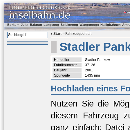
Borkum
Juist
Baltrum
Langeoog
Spiekeroog
Wangerooge
Halligbahnen
Amr
Start
> Fahrzeugportrait
Stadler Pan
Hersteller
Stadler Pankow
Fabriknummer
37126
Baujahr
2001
Spurweite
1435 mm
Hochladen eines Fo
Nutzen Sie die Mögl
diesem Fahrzeug zu
ganz einfach: Datei