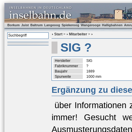
Borkum
Juist
Baltrum
Langeoog
Spiekeroog
Wangerooge
Halligbahnen
Amr
Start
>
Mitarbeiter
>
SIG ?
Hersteller
SIG
Fabriknummer
?
Baujahr
1889
Spurweite
1000 mm
Ergänzung zu dies
über Informationen 
immer! Gesucht we
Ausmusterungsda