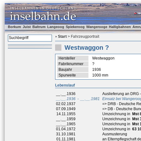
Borkum
Juist
Baltrum
Langeoog
Spiekeroog
Wangerooge
Halligbahnen
Amr
Start
> Fahrzeugportrait
Westwaggon ?
Hersteller
Westwaggon
Fabriknummer
?
Baujahr
1936
Spurweite
1000 mm
Lebenslauf
__.__.1936
Auslieferung an DRG 
__.__.1936
-
__.__.1981
Einsatz bei Wangeroog
02.02.1937
=> DRB - Deutsche R
07.09.1949
=> DB - Deutsche Bu
14.11.1955
Umzeichnung in
Mst 
__.__.1959
Umzeichnung in
Mst 
__.__.1965
Umzeichnung in
Mst 
01.04.1972
Umzeichnung in
63 1
31.10.1981
Ausmusterung
01.11.1981
an Elternpflegschaft d