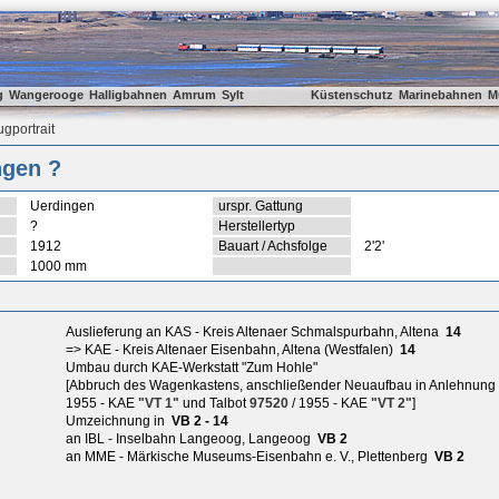
g
Wangerooge
Halligbahnen
Amrum
Sylt
Küstenschutz
Marinebahnen
M
gportrait
ngen ?
Uerdingen
urspr. Gattung
?
Herstellertyp
1912
Bauart / Achsfolge
2'2'
1000 mm
Auslieferung an KAS - Kreis Altenaer Schmalspurbahn, Altena
14
=> KAE - Kreis Altenaer Eisenbahn, Altena (Westfalen)
14
Umbau durch KAE-Werkstatt "Zum Hohle"
[Abbruch des Wagenkastens, anschließender Neuaufbau in Anlehnung 
1955 - KAE
"VT 1"
und Talbot
97520
/ 1955 - KAE
"VT 2"
]
Umzeichnung in
VB 2 - 14
an IBL - Inselbahn Langeoog, Langeoog
VB 2
an MME - Märkische Museums-Eisenbahn e. V., Plettenberg
VB 2