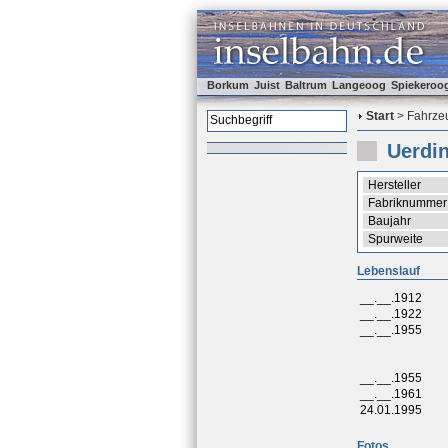
Borkum
Juist
Baltrum
Langeoog
Spiekeroo
Start
> Fahrzeu
Uerdi
Hersteller
Fabriknummer
Baujahr
Spurweite
Lebenslauf
__.__.1912
__.__.1922
__.__.1955
__.__.1955
__.__.1961
24.01.1995
Fotos